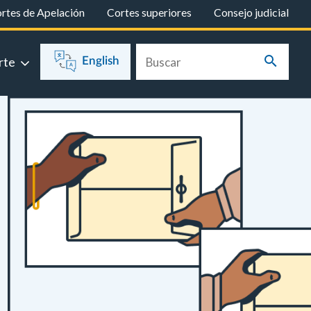
rtes de Apelación
Cortes superiores
Consejo judicial
rte
English