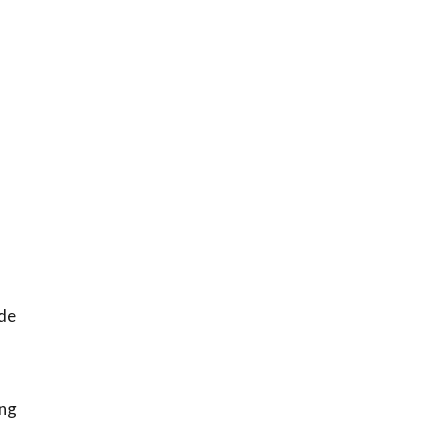
 de
ing