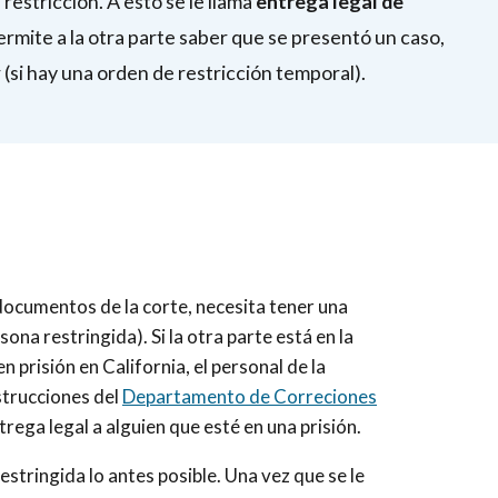
restricción. A esto se le llama
entrega legal de
rmite a la otra parte saber que se presentó un caso,
si hay una orden de restricción temporal).
 documentos de la corte, necesita tener una
sona restringida). Si la otra parte está en la
en prisión en California, el personal de la
instrucciones del
Departamento de Correciones
rega legal a alguien que esté en una prisión.
estringida lo antes posible. Una vez que se le