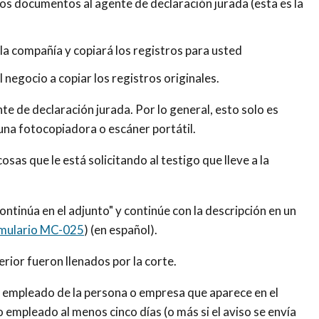
 los documentos al agente de declaración jurada (esta es la
 la compañía y copiará los registros para usted
l negocio a copiar los registros originales.
nte de declaración jurada. Por lo general, esto solo es
e una fotocopiadora o escáner portátil.
osas que le está solicitando al testigo que lleve a la
continúa en el adjunto" y continúe con la descripción en un
mulario MC-025
) (en español).
ferior fueron llenados por la corte.
o empleado de la persona o empresa que aparece en el
o empleado al menos cinco días (o más si el aviso se envía