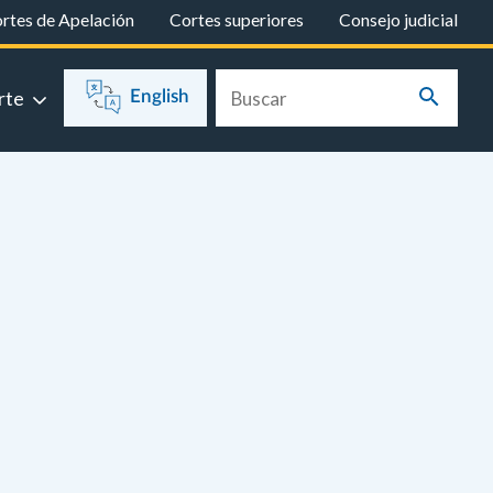
rtes de Apelación
Cortes superiores
Consejo judicial
rte
English