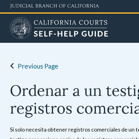
Skip
to
main
content
Previous Page
Ordenar a un testi
registros comerci
Si solo necesita obtener registros comerciales de un t