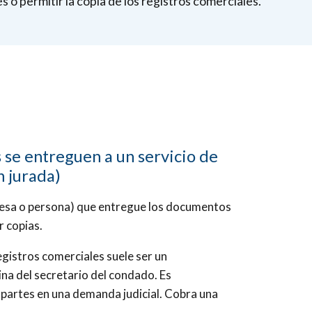
 o permitir la copia de los registros comerciales.
 se entreguen a un servicio de
n jurada)
mpresa o persona) que entregue los documentos
 copias.
egistros comerciales suele ser un
ina del secretario del condado. Es
 partes en una demanda judicial. Cobra una