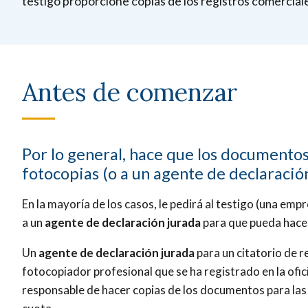
testigo proporcione copias de los registros comerciales
Antes de comenzar
Por lo general, hace que los documentos
fotocopias (o a un agente de declaració
En la mayoría de los casos, le pedirá al testigo (una e
a un
agente de declaración jurada
para que pueda hacer
Un
agente de declaración jurada
para un citatorio de r
fotocopiador profesional que se ha registrado en la ofic
responsable de hacer copias de los documentos para las