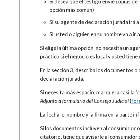
Si desea que el testigo envíe copias de
opción más común)
Si su agente de declaración jurada irá a
Si usted o alguien en su nombre va a ir a
Si elige la última opción, no necesita un age
práctico si el negocio es local y usted tien
En la sección 3, describa los documentos o c
declaración jurada.
Si necesita más espacio, marque la casilla "
Adjunto a formulario del Consejo Judicial
(
for
La fecha, el nombre y la firma en la parte in
Si los documentos incluyen al consumidor 
citatorio, tiene que avisarle al consumidor 