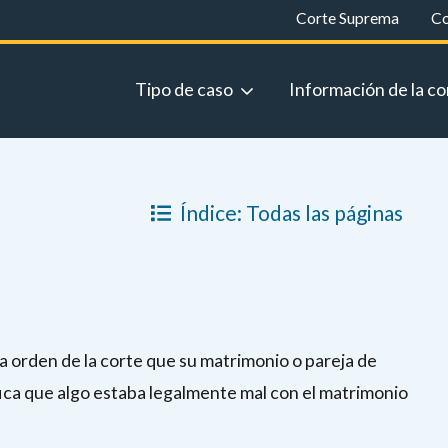
Corte Suprema
Co
Tipo de caso
Información de la co
Índice: Todas las páginas
a orden de la corte que su matrimonio o pareja de
ifica que algo estaba legalmente mal con el matrimonio