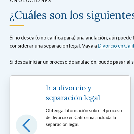
ANULACIONES
¿Cuáles son los siguiente
Si no desea (o no califica para) una anulación, aún pued
considerar una separación legal. Vaya a
Divorcio en Cali
Si desea iniciar un proceso de anulación, puede pasar al 
Ir a divorcio y
separación legal
Obtenga información sobre el proceso
de divorcio en California, incluida la
separación legal.