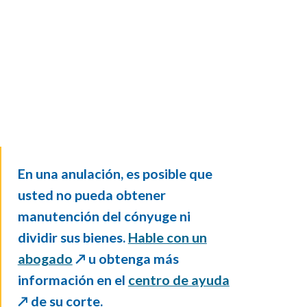
En una anulación,
es posible que
usted no pueda obtener
manutención del cónyuge ni
dividir sus bienes.
Hable con un
abogado
↗️
u obtenga más
información en el
centro de ayuda
↗️
de su corte.