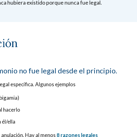
nca hubiera existido porque nunca fue legal.
ción
onio no fue legal desde el principio.
egal específica. Algunos ejemplos
(bigamia)
l hacerlo
él/ella
a anulación. Hay al menos
8 razones legales