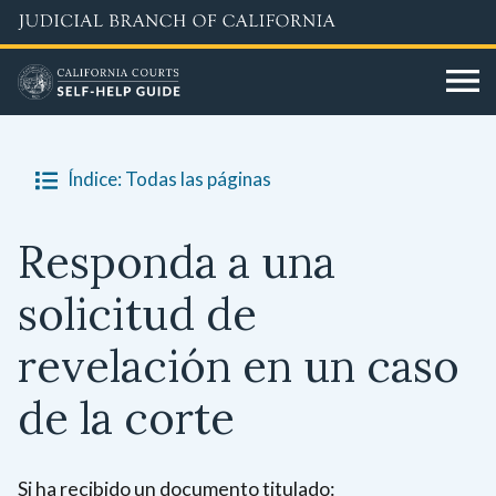
Skip
to
main
content
Índice: Todas las páginas
Responda a una
solicitud de
revelación en un caso
de la corte
Si ha recibido un documento titulado: