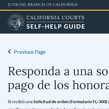
Skip
to
main
content
Previous Page
Responda a una sol
pago de los honor
Si recibió una
Solicitud de orden (formulario FL-300)