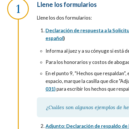
Llene los formularios
Llene los dos formularios:
Declaración de respuesta a la Solicit
español
)
Informa al juez y a su cónyuge si está 
Para los honorarios y costos de abogad
En el punto 9, “Hechos que respaldan”, 
espacio, marque la casilla que dice "Adj
031)
para escribir los hechos que resp
¿Cuáles son algunos ejemplos de h
Adjunto: Declaración de respaldo de