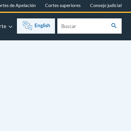
rtes de Apelación
Cortes superiores
Consejo judicial
rte
English