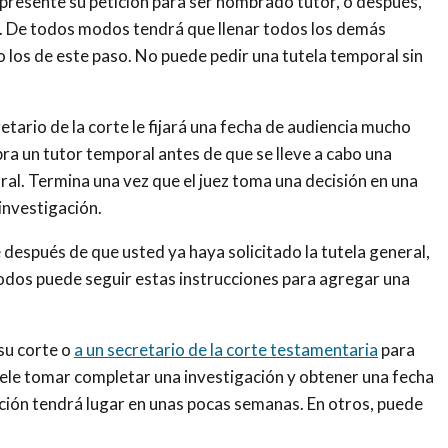
resente su petición para ser nombrado tutor, o después,
l. De todos modos tendrá que llenar todos los demás
o los de este paso. No puede pedir una tutela temporal sin
etario de la corte le fijará una fecha de audiencia mucho
bra un tutor temporal antes de que se lleve a cabo una
ral. Termina una vez que el juez toma una decisión en una
 investigación.
después de que usted ya haya solicitado la tutela general,
dos puede seguir estas instrucciones para agregar una
su corte o
a un secretario de la corte testamentaria
para
ele tomar completar una investigación y obtener una fecha
ación tendrá lugar en unas pocas semanas. En otros, puede