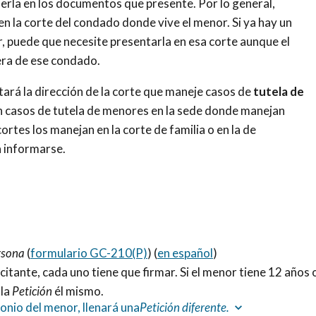
nerla en los documentos que presente. Por lo general,
n la corte del condado donde vive el menor. Si ya hay un
r, puede que necesite presentarla en esa corte aunque el
ra de ese condado.
tará la dirección de la corte que maneje casos de
tutela de
n casos de tutela de menores en la sede donde manejan
rtes los manejan en la corte de familia o en la de
 informarse.
rsona
(
formulario GC-210(P)
) (
en español
)
icitante, cada uno tiene que firmar. Si el menor tiene 12 años 
 la
Petición
él mismo
.
monio del menor, llenará una
Petición diferente.