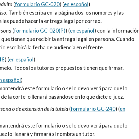
adulto
(
formulario GC-020
) (
en español
)
iso
. También escriba en la página dos los nombres y las
e les puede hacer la entrega legal por correo.
rsona
(
formulario GC-020(P)
) (
en español
) con la informació
 que tienen que recibir la entrega legal en persona. Cuando
io escribirá la fecha de audiencia en el frente.
48
) (
en español
)
rmelo. Todos los tutores propuestos tienen que firmar.
n español
)
 mantendrá este formulario o se lo devolverá para que lo
de la corte lo llenará basándose en lo que dicte el juez.
sona o de extensión de la tutela
(
formulario GC-240
) (
en
 mantendrá este formulario o se lo devolverá para que lo
uez lo llenará y firmará si nombra un tutor.