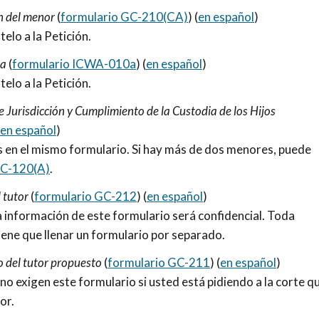
n del menor
(
formulario GC-210(CA)
) (
en español
)
elo a la Petición.
na
(
formulario ICWA-010a
) (
en español
)
elo a la Petición.
 Jurisdicción y Cumplimiento de la Custodia de los Hijos
en español
)
os en el mismo formulario. Si hay más de dos menores, puede
GC-120(A)
.
l tutor
(
formulario GC-212
) (
en español
)
a información de este formulario será confidencial. Toda
ene que llenar un formulario por separado.
 del tutor propuesto
(
formulario GC-211
) (
en español
)
 no exigen este formulario si usted está pidiendo a la corte q
or.