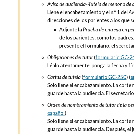
Aviso de audiencia--Tutela de menor o de 
Llene el encabezamiento y el n.º 1 del
Av
direcciones de los parientes a los que s
Adjunte la
Prueba de entrega en pe
de los parientes, como los padres,
presente el formulario, el secretar
Obligaciones del tutor
(
formulario GC-2
Léalo atentamente, ponga la fecha y fí
Cartas de tutela
(
formulario GC-250
) (
e
Solo llene el encabezamiento. La corte
guarde hasta la audiencia. El secretario 
O
rden de nombramiento de tutor de la per
español
)
Solo llene el encabezamiento. La corte
guarde hasta la audiencia. Después, el j