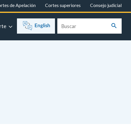
rtes de Apelación
Cortes superiores
Consejo judicial
rte
English