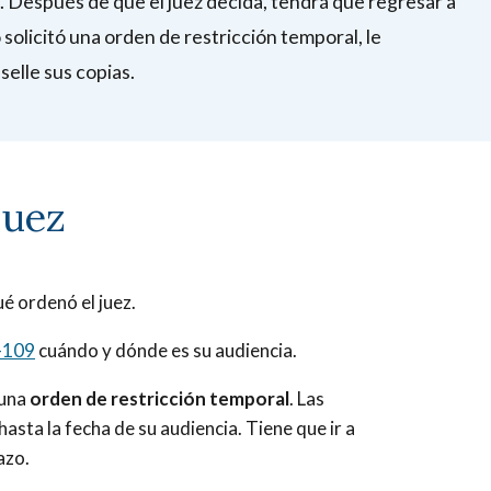
. Después de que el juez decida, tendrá que regresar a
 solicitó una orden de restricción temporal, le
elle sus copias.
juez
é ordenó el juez.
-109
cuándo y dónde es su audiencia.
 una
orden de restricción temporal
. Las
sta la fecha de su audiencia. Tiene que ir a
azo.