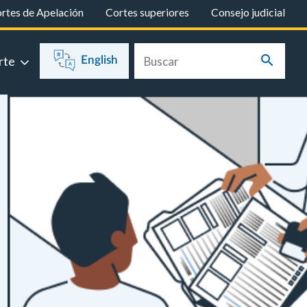
rtes de Apelación
Cortes superiores
Consejo judicial
rte
English