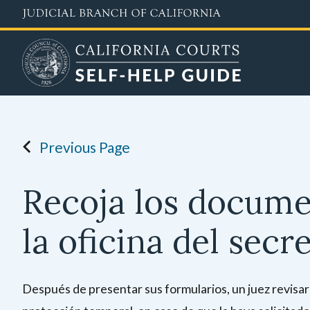
Skip
to
main
content
Previous Page
Recoja los docume
la oficina del secr
Después de presentar sus formularios, un juez revisar